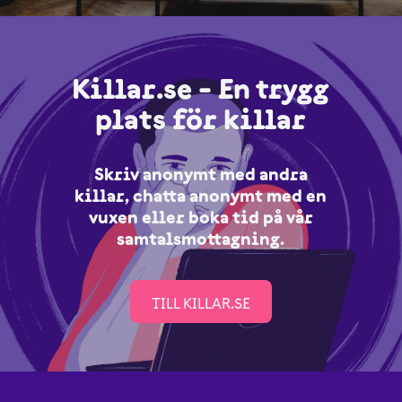
Killar.se - En trygg
plats för killar
Skriv anonymt med andra
killar, chatta anonymt med en
vuxen eller boka tid på vår
samtalsmottagning.
TILL KILLAR.SE