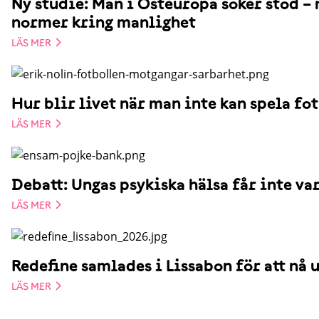
Ny studie: Män i Östeuropa söker stöd –
normer kring manlighet
LÄS MER
Hur blir livet när man inte kan spela fo
LÄS MER
Debatt: Ungas psykiska hälsa får inte var
LÄS MER
Redefine samlades i Lissabon för att nå u
LÄS MER