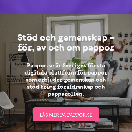
Stöd och gemenskap –
för, av och om pappor
Pappor.se är Sveriges första
digitala plattform för pappor
som erbjuder gemenskap och
stöd kring föräldraskap och
papparollen.
LÄS MER PÅ PAPPOR.SE