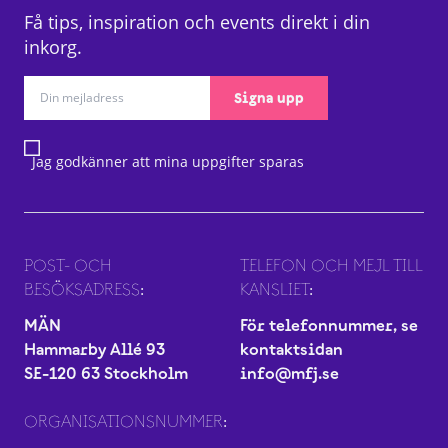
Få tips, inspiration och events direkt i din
inkorg.
Signa upp
Jag godkänner att mina uppgifter sparas
POST- OCH
TELEFON OCH MEJL TILL
BESÖKSADRESS:
KANSLIET:
MÄN
För telefonnummer, se
Hammarby Allé 93
kontaktsidan
SE-120 63 Stockholm
info@mfj.se
ORGANISATIONSNUMMER: