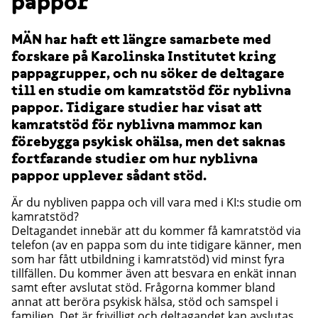
pappor
MÄN har haft ett längre samarbete med
forskare på Karolinska Institutet kring
pappagrupper, och nu söker de deltagare
till en studie om kamratstöd för nyblivna
pappor. Tidigare studier har visat att
kamratstöd för nyblivna mammor kan
förebygga psykisk ohälsa, men det saknas
fortfarande studier om hur nyblivna
pappor upplever sådant stöd.
Är du nybliven pappa och vill vara med i KI:s studie om
kamratstöd?
Deltagandet innebär att du kommer få kamratstöd via
telefon (av en pappa som du inte tidigare känner, men
som har fått utbildning i kamratstöd) vid minst fyra
tillfällen. Du kommer även att besvara en enkät innan
samt efter avslutat stöd. Frågorna kommer bland
annat att beröra psykisk hälsa, stöd och samspel i
familjen. Det är frivilligt och deltagandet kan avslutas