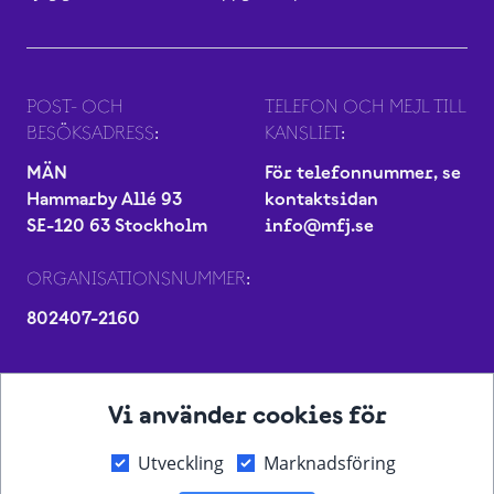
POST- OCH
TELEFON OCH MEJL TILL
BESÖKSADRESS:
KANSLIET:
MÄN
För telefonnummer, se
Hammarby Allé 93
kontaktsidan
SE-120 63 Stockholm
info@mfj.se
ORGANISATIONSNUMMER:
802407-2160
Vi använder cookies för
Utveckling
Marknadsföring