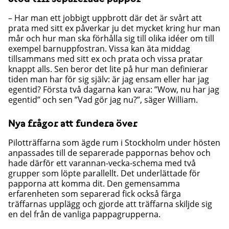
– Har man ett jobbigt uppbrott där det är svårt att
prata med sitt ex påverkar ju det mycket kring hur man
mår och hur man ska förhålla sig till olika idéer om till
exempel barnuppfostran. Vissa kan äta middag
tillsammans med sitt ex och prata och vissa pratar
knappt alls. Sen beror det lite på hur man definierar
tiden man har för sig själv: är jag ensam eller har jag
egentid? Första två dagarna kan vara: ”Wow, nu har jag
egentid” och sen ”Vad gör jag nu?”, säger William.
Nya frågor att fundera över
Pilotträffarna som ägde rum i Stockholm under hösten
anpassades till de separerade pappornas behov och
hade därför ett varannan-vecka-schema med två
grupper som löpte parallellt. Det underlättade för
papporna att komma dit. Den gemensamma
erfarenheten som separerad fick också färga
träffarnas upplägg och gjorde att träffarna skiljde sig
en del från de vanliga pappagrupperna.