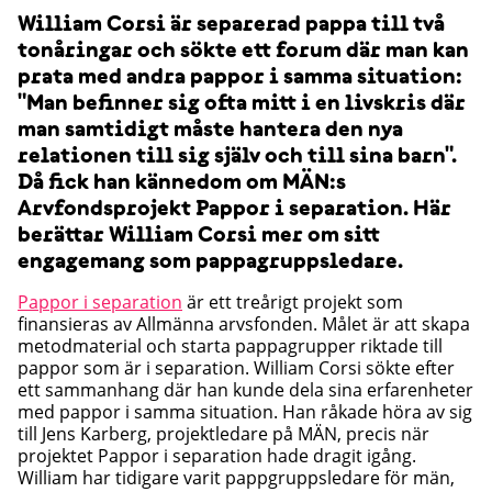
William Corsi är separerad pappa till två
tonåringar och sökte ett forum där man kan
prata med andra pappor i samma situation:
"Man befinner sig ofta mitt i en livskris där
man samtidigt måste hantera den nya
relationen till sig själv och till sina barn".
Då fick han kännedom om MÄN:s
Arvfondsprojekt Pappor i separation. Här
berättar William Corsi mer om sitt
engagemang som pappagruppsledare.
Pappor i separation
är ett treårigt projekt som
finansieras av Allmänna arvsfonden. Målet är att skapa
metodmaterial och starta pappagrupper riktade till
pappor som är i separation. William Corsi sökte efter
ett sammanhang där han kunde dela sina erfarenheter
med pappor i samma situation. Han råkade höra av sig
till Jens Karberg, projektledare på MÄN, precis när
projektet Pappor i separation hade dragit igång.
William har tidigare varit pappgruppsledare för män,