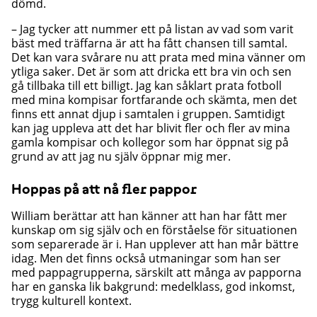
dömd.
– Jag tycker att nummer ett på listan av vad som varit
bäst med träffarna är att ha fått chansen till samtal.
Det kan vara svårare nu att prata med mina vänner om
ytliga saker. Det är som att dricka ett bra vin och sen
gå tillbaka till ett billigt. Jag kan såklart prata fotboll
med mina kompisar fortfarande och skämta, men det
finns ett annat djup i samtalen i gruppen. Samtidigt
kan jag uppleva att det har blivit fler och fler av mina
gamla kompisar och kollegor som har öppnat sig på
grund av att jag nu själv öppnar mig mer.
Hoppas på att nå fler pappor
William berättar att han känner att han har fått mer
kunskap om sig själv och en förståelse för situationen
som separerade är i. Han upplever att han mår bättre
idag. Men det finns också utmaningar som han ser
med pappagrupperna, särskilt att många av papporna
har en ganska lik bakgrund: medelklass, god inkomst,
trygg kulturell kontext.