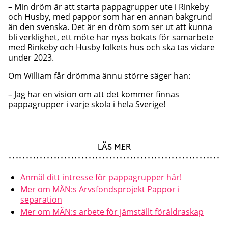
– Min dröm är att starta pappagrupper ute i Rinkeby
och Husby, med pappor som har en annan bakgrund
än den svenska. Det är en dröm som ser ut att kunna
bli verklighet, ett möte har nyss bokats för samarbete
med Rinkeby och Husby folkets hus och ska tas vidare
under 2023.
Om William får drömma ännu större säger han:
– Jag har en vision om att det kommer finnas
pappagrupper i varje skola i hela Sverige!
LÄS MER
Anmäl ditt intresse för pappagrupper här!
Mer om MÄN:s Arvsfondsprojekt Pappor i
separation
Mer om MÄN:s arbete för jämställt föräldraskap