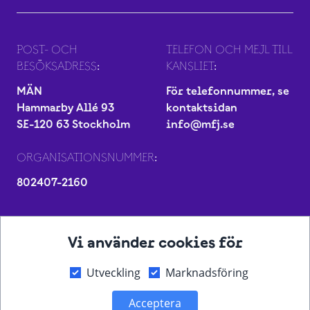
POST- OCH
TELEFON OCH MEJL TILL
BESÖKSADRESS:
KANSLIET:
MÄN
För telefonnummer, se
Hammarby Allé 93
kontaktsidan
SE-120 63 Stockholm
info@mfj.se
ORGANISATIONSNUMMER:
802407-2160
Vi använder cookies för
Utveckling
Marknadsföring
Acceptera