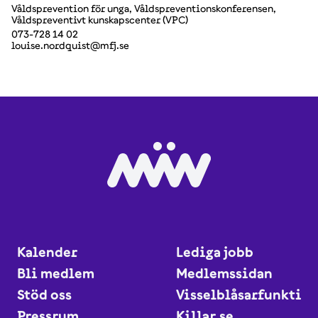
Våldsprevention för unga, Våldspreventionskonferensen,
Våldspreventivt kunskapscenter (VPC)
073-728 14 02
louise.nordquist@mfj.se
Kalender
Lediga jobb
Bli medlem
Medlemssidan
Stöd oss
Visselblåsarfunktio
Pressrum
Killar.se