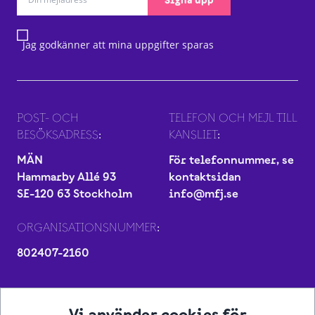
Jag godkänner att mina uppgifter sparas
POST- OCH
TELEFON OCH MEJL TILL
BESÖKSADRESS:
KANSLIET:
MÄN
För telefonnummer, se
Hammarby Allé 93
kontaktsidan
SE-120 63 Stockholm
info@mfj.se
ORGANISATIONSNUMMER:
802407-2160
Vi använder cookies för