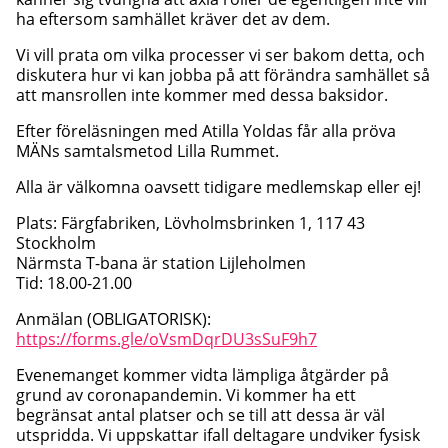
ha eftersom samhället kräver det av dem.
Vi vill prata om vilka processer vi ser bakom detta, och
diskutera hur vi kan jobba på att förändra samhället så
att mansrollen inte kommer med dessa baksidor.
Efter föreläsningen med Atilla Yoldas får alla pröva
MÄNs samtalsmetod Lilla Rummet.
Alla är välkomna oavsett tidigare medlemskap eller ej!
Plats: Färgfabriken, Lövholmsbrinken 1, 117 43
Stockholm
Närmsta T-bana är station Lijleholmen
Tid: 18.00-21.00
Anmälan (OBLIGATORISK):
https://forms.gle/oVsmDqrDU3sSuF9h7
Evenemanget kommer vidta lämpliga åtgärder på
grund av coronapandemin. Vi kommer ha ett
begränsat antal platser och se till att dessa är väl
utspridda. Vi uppskattar ifall deltagare undviker fysisk