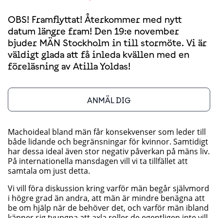
OBS! Framflyttat! Återkommer med nytt
datum längre fram! Den 19:e november
bjuder MÄN Stockholm in till stormöte. Vi är
väldigt glada att få inleda kvällen med en
föreläsning av Atilla Yoldas!
ANMÄL DIG
Machoideal bland män får konsekvenser som leder till
både lidande och begränsningar för kvinnor. Samtidigt
har dessa ideal även stor negativ påverkan på mäns liv.
På internationella mansdagen vill vi ta tillfället att
samtala om just detta.
Vi vill föra diskussion kring varför män begår självmord
i högre grad än andra, att män är mindre benägna att
be om hjälp när de behöver det, och varför män ibland
känner sig tvungna att axla roller de egentligen inte vill