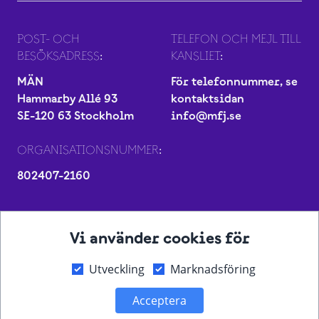
POST- OCH
TELEFON OCH MEJL TILL
BESÖKSADRESS:
KANSLIET:
MÄN
För telefonnummer, se
Hammarby Allé 93
kontaktsidan
SE-120 63 Stockholm
info@mfj.se
ORGANISATIONSNUMMER:
802407-2160
Vi använder cookies för
Utveckling
Marknadsföring
Acceptera