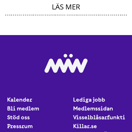
LÄS MER
Kalender
Lediga jobb
Bli medlem
Medlemssidan
Stöd oss
Visselblåsarfunktio
Pressrum
Killar.se