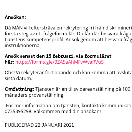
Ansökan:
Då MÄN vill eftersträva en rekrytering fri från diskriminer
första steg av ett frågeformulär. Du får där besvara frågor
tjänstens kompetensprofil. Ansök genom att besvara fråg
instruktionerna.
Ansök senast den 15 februari, via formuläret
https://forms.gle/3ZA5aAhMFvWvaRVu5
här:
Obs! Vi rekryterar fortlöpande och kan komma att avslut
sista datum.
Tjänsten är en tillsvidareanställning på 10
Omfattning:
månaders provanställning.
För mer information om tjänsten, kontakta kommunikati
0735395298. Välkommen med din ansökan!
PUBLICERAD 22 JANUARI 2021