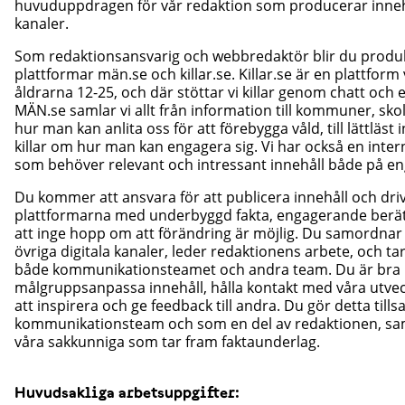
huvuduppdragen för vår redaktion som producerar innehål
kanaler.
Som redaktionsansvarig och webbredaktör blir du produk
plattformar män.se och killar.se. Killar.se är en plattform 
åldrarna 12-25, och där stöttar vi killar genom chatt och
MÄN.se samlar vi allt från information till kommuner, sko
hur man kan anlita oss för att förebygga våld, till lättläst
killar om hur man kan engagera sig. Vi har också en inte
som behöver relevant och intressant innehåll både på e
Du kommer att ansvara för att publicera innehåll och dri
plattformarna med underbyggd fakta, engagerande berä
att inge hopp om att förändring är möjlig. Du samordnar 
övriga digitala kanaler, leder redaktionens arbete, och tar
både kommunikationsteamet och andra team. Du är bra 
målgruppsanpassa innehåll, hålla kontakt med våra utvec
att inspirera och ge feedback till andra. Du gör detta ti
kommunikationsteam och som en del av redaktionen, sa
våra sakkunniga som tar fram faktaunderlag.
Huvudsakliga arbetsuppgifter: