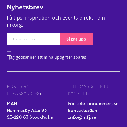
Nyhetsbrev
Få tips, inspiration och events direkt i din
inkorg.
Signa upp
Jag godkänner att mina uppgifter sparas
POST- OCH
TELEFON OCH MEJL TILL
BESÖKSADRESS:
KANSLIET:
MÄN
För telefonnummer, se
Hammarby Allé 93
kontaktsidan
SE-120 63 Stockholm
info@mfj.se