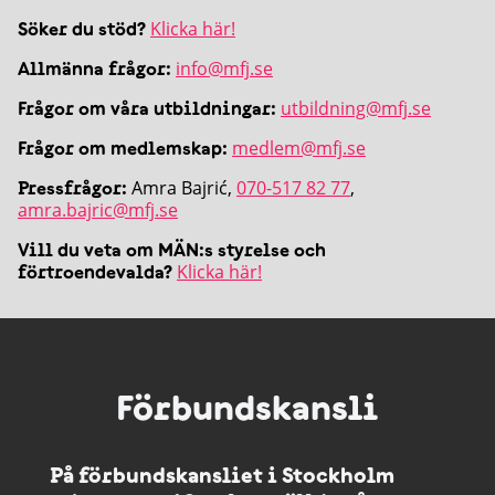
Klicka här!
Söker du stöd?
info@mfj.se
Allmänna frågor:
utbildning@mfj.se
Frågor om våra utbildningar:
medlem@mfj.se
Frågor om medlemskap:
Amra Bajrić,
070-517 82 77
,
Pressfrågor:
amra.bajric@mfj.se
Vill du veta om MÄN:s styrelse och
Klicka här!
förtroendevalda?
Förbundskansli
På förbundskansliet i Stockholm