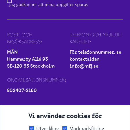
Jag godkänner att mina uppgifter sparas
POST- OCH
TELEFON OCH MEJL TILL
BESÖKSADRESS:
KANSLIET:
MÄN
För telefonnummer, se
Hammarby Allé 93
kontaktsidan
SE-120 63 Stockholm
info@mfj.se
ORGANISATIONSNUMMER:
802407-2160
Vi använder cookies för
Utveckling
Marknadsföring