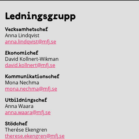
Ledningsgrupp
Verksamhetschef
Anna Lindqvist
anna.lindqvist@mfj.se
Ekonomichef
David Kollnert-Wikman
david.kollnert@mfj.se
Kommunikationschef
Mona Nechma
mona.nechma@mfj.se
Utbildningschef
Anna Waara
anna.waara@mfj.se
Stödchef
Therése Ekengren
therese.ekengren@mfj.se