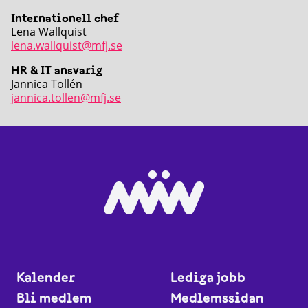
Internationell chef
Lena Wallquist
lena.wallquist@mfj.se
HR & IT ansvarig
Jannica Tollén
jannica.tollen@mfj.se
Kalender
Lediga jobb
Bli medlem
Medlemssidan