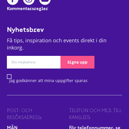
Kommentarsregler
Nyhetsbrev
Få tips, inspiration och events direkt i din
inkorg.
Signa upp
Jag godkänner att mina uppgifter sparas
POST- OCH
TELEFON OCH MEJL TILL
BESÖKSADRESS:
KANSLIET:
MÄN
För telefonnummer, se