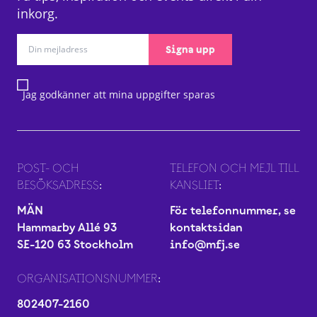
inkorg.
Signa upp
Jag godkänner att mina uppgifter sparas
POST- OCH
TELEFON OCH MEJL TILL
BESÖKSADRESS:
KANSLIET:
MÄN
För telefonnummer, se
Hammarby Allé 93
kontaktsidan
SE-120 63 Stockholm
info@mfj.se
ORGANISATIONSNUMMER:
802407-2160