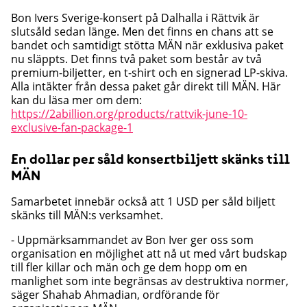
Bon Ivers Sverige-konsert på Dalhalla i Rättvik är
slutsåld sedan länge. Men det finns en chans att se
bandet och samtidigt stötta MÄN när exklusiva paket
nu släppts. Det finns två paket som består av två
premium-biljetter, en t-shirt och en signerad LP-skiva.
Alla intäkter från dessa paket går direkt till MÄN. Här
kan du läsa mer om dem:
https://2abillion.org/products/rattvik-june-10-
exclusive-fan-package-1
En dollar per såld konsertbiljett skänks till
MÄN
Samarbetet innebär också att 1 USD per såld biljett
skänks till MÄN:s verksamhet.
- Uppmärksammandet av Bon Iver ger oss som
organisation en möjlighet att nå ut med vårt budskap
till fler killar och män och ge dem hopp om en
manlighet som inte begränsas av destruktiva normer,
säger Shahab Ahmadian, ordförande för