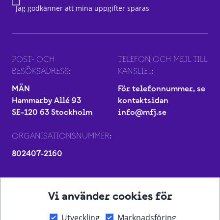
Jag godkänner att mina uppgifter sparas
POST- OCH
TELEFON OCH MEJL TILL
BESÖKSADRESS:
KANSLIET:
MÄN
För telefonnummer, se
Hammarby Allé 93
kontaktsidan
SE-120 63 Stockholm
info@mfj.se
ORGANISATIONSNUMMER:
802407-2160
Vi använder cookies för
Utveckling
Marknadsföring