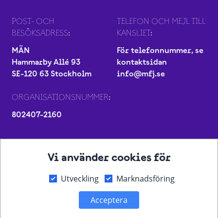
POST- OCH
TELEFON OCH MEJL TILL
BESÖKSADRESS:
KANSLIET:
MÄN
För telefonnummer, se
Hammarby Allé 93
kontaktsidan
SE-120 63 Stockholm
info@mfj.se
ORGANISATIONSNUMMER:
802407-2160
Vi använder cookies för
Utveckling
Marknadsföring
Acceptera