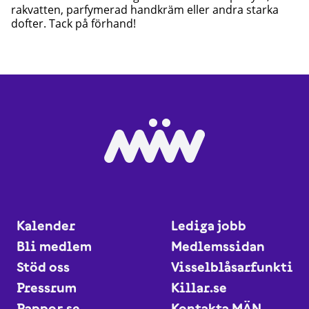
rakvatten, parfymerad handkräm eller andra starka
dofter. Tack på förhand!
Kalender
Lediga jobb
Bli medlem
Medlemssidan
Stöd oss
Visselblåsarfunktio
Pressrum
Killar.se
Pappor.se
Kontakta MÄN