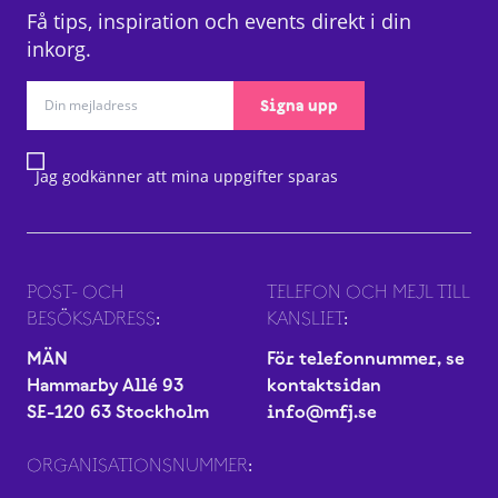
Få tips, inspiration och events direkt i din
inkorg.
Signa upp
Jag godkänner att mina uppgifter sparas
POST- OCH
TELEFON OCH MEJL TILL
BESÖKSADRESS:
KANSLIET:
MÄN
För telefonnummer, se
Hammarby Allé 93
kontaktsidan
SE-120 63 Stockholm
info@mfj.se
ORGANISATIONSNUMMER: