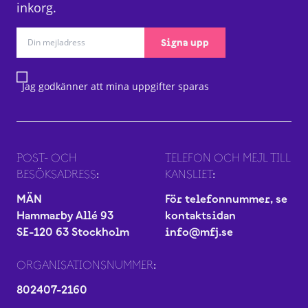
inkorg.
Signa upp
Jag godkänner att mina uppgifter sparas
POST- OCH
TELEFON OCH MEJL TILL
BESÖKSADRESS:
KANSLIET:
MÄN
För telefonnummer, se
Hammarby Allé 93
kontaktsidan
SE-120 63 Stockholm
info@mfj.se
ORGANISATIONSNUMMER:
802407-2160