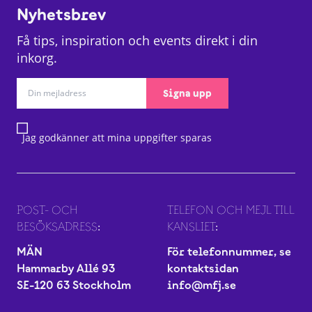
Nyhetsbrev
Få tips, inspiration och events direkt i din
inkorg.
Signa upp
Jag godkänner att mina uppgifter sparas
POST- OCH
TELEFON OCH MEJL TILL
BESÖKSADRESS:
KANSLIET:
MÄN
För telefonnummer, se
Hammarby Allé 93
kontaktsidan
SE-120 63 Stockholm
info@mfj.se