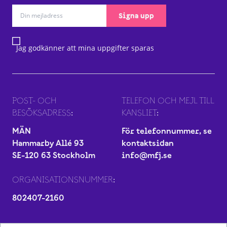
Signa upp
Jag godkänner att mina uppgifter sparas
POST- OCH
TELEFON OCH MEJL TILL
BESÖKSADRESS:
KANSLIET:
MÄN
För telefonnummer, se
Hammarby Allé 93
kontaktsidan
SE-120 63 Stockholm
info@mfj.se
ORGANISATIONSNUMMER:
802407-2160