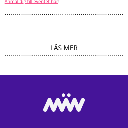
Anmäl dig till eventet här
!
LÄS MER