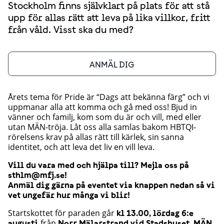
Stockholm finns självklart på plats för att stå
upp för allas rätt att leva på lika villkor, fritt
från våld. Visst ska du med?
ANMÄL DIG
Årets tema för Pride är “Dags att bekänna färg” och vi
uppmanar alla att komma och gå med oss! Bjud in
vänner och familj, kom som du är och vill, med eller
utan MÄN-tröja. Låt oss alla samlas bakom HBTQI-
rörelsens krav på allas rätt till kärlek, sin sanna
identitet, och att leva det liv en vill leva.
Vill du vara med och hjälpa till? Mejla oss på
sthlm@mfj.se!
Anmäl dig gärna på eventet via knappen nedan så vi
vet ungefär hur många vi blir!
Startskottet för paraden går
kl 13.00, lördag 6:e
från
.
augusti
Norr Mälarstrand vid Stadshuset
MÄN