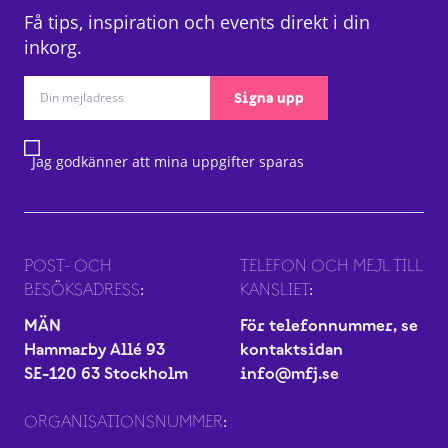
Få tips, inspiration och events direkt i din
inkorg.
Signa upp
Jag godkänner att mina uppgifter sparas
POST- OCH
TELEFON OCH MEJL TILL
BESÖKSADRESS:
KANSLIET:
MÄN
För telefonnummer, se
Hammarby Allé 93
kontaktsidan
SE-120 63 Stockholm
info@mfj.se
ORGANISATIONSNUMMER: