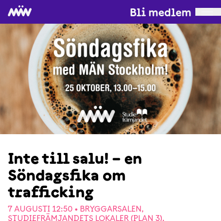
Bli medlem
Inte till salu! – en
Söndagsfika om
trafficking
7 AUGUSTI 12:50 •
BRYGGARSALEN,
STUDIEFRÄMJANDETS LOKALER (PLAN 3),