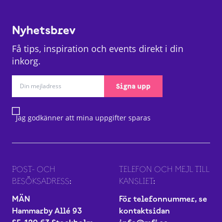
Nyhetsbrev
Få tips, inspiration och events direkt i din
inkorg.
Signa upp
Jag godkänner att mina uppgifter sparas
POST- OCH
TELEFON OCH MEJL TILL
BESÖKSADRESS:
KANSLIET:
MÄN
För telefonnummer, se
Hammarby Allé 93
kontaktsidan