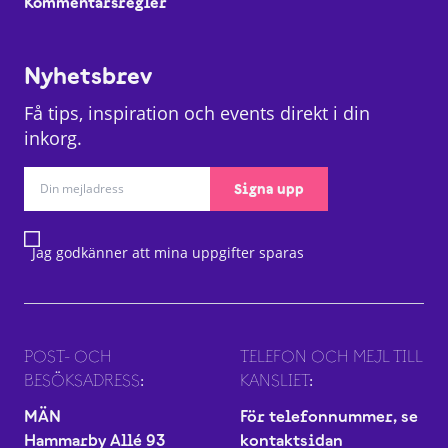
Kommentarsregler
Nyhetsbrev
Få tips, inspiration och events direkt i din
inkorg.
Signa upp
Jag godkänner att mina uppgifter sparas
POST- OCH
TELEFON OCH MEJL TILL
BESÖKSADRESS:
KANSLIET:
MÄN
För telefonnummer, se
Hammarby Allé 93
kontaktsidan