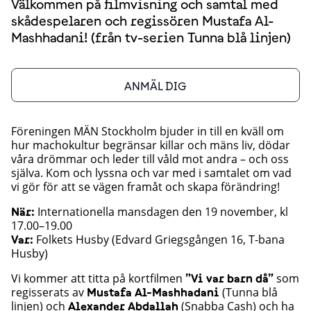
Välkommen på filmvisning och samtal med
skådespelaren och regissören Mustafa Al-
Mashhadani! (från tv-serien Tunna blå linjen)
ANMÄL DIG
Föreningen MÄN Stockholm bjuder in till en kväll om
hur machokultur begränsar killar och mäns liv, dödar
våra drömmar och leder till våld mot andra – och oss
själva. Kom och lyssna och var med i samtalet om vad
vi gör för att se vägen framåt och skapa förändring!
Internationella mansdagen den 19 november, kl
När:
17.00–19.00
Folkets Husby (Edvard Griegsgången 16, T-bana
Var:
Husby)
Vi kommer att titta på kortfilmen
som
”Vi var barn då”
regisserats av
(Tunna blå
Mustafa Al-Mashhadani
linjen) och
(Snabba Cash) och ha
Alexander Abdallah