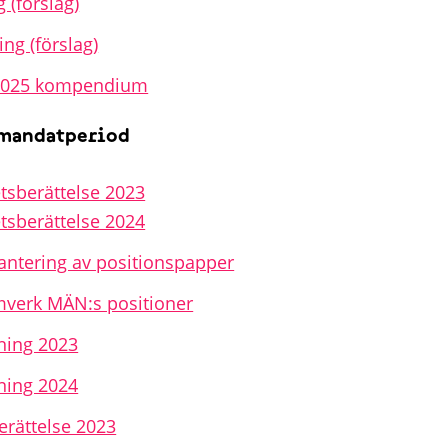
 (förslag)
ng (förslag)
2025 kompendium
 mandatperiod
sberättelse 2023
sberättelse 2024
antering av positionspapper
mverk MÄN:s positioner
ning 2023
ning 2024
erättelse 2023