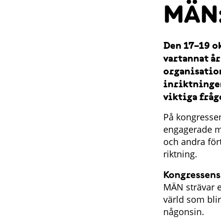
MÄN:
Den 17–19 ok
vartannat år
organisatio
inriktninge
viktiga fråg
På kongressen
engagerade m
och andra för
riktning.
Kongressens
MÄN strävar ef
värld som blir
någonsin.