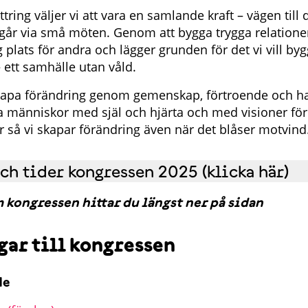
ittring väljer vi att vara en samlande kraft – vägen till
går via små möten. Genom att bygga trygga relationer
 plats för andra och lägger grunden för det vi vill by
 ett samhälle utan våld.
 skapa förändring genom gemenskap, förtroende och ha
ta människor med själ och hjärta och med visioner för
är så vi skapar förändring även när det blåser motvin
h tider kongressen 2025 (klicka här)
 kongressen hittar du längst ner på sidan
ar till kongressen
de