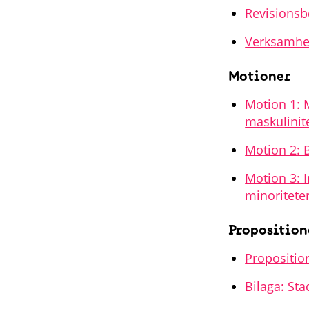
Revisionsb
Verksamhet
Motioner
Motion 1: 
maskulinit
Motion 2: B
Motion 3: 
minoritete
Proposition
Propositio
Bilaga: Sta