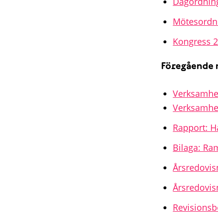
Dagordning
Mötesordni
Kongress 
Föregående
Verksamhet
Verksamhet
Rapport: H
Bilaga: Ra
Årsredovis
Årsredovis
Revisionsb