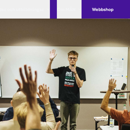
er och utbildningar
Om MÄN
Webbshop