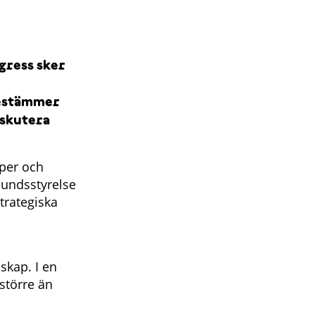
gress sker
bestämmer
iskutera
pper och
undsstyrelse
trategiska
skap. I en
 större än