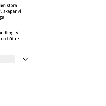
 den stora
, skapar vi
gga
ndling. Vi
 en bättre
d.