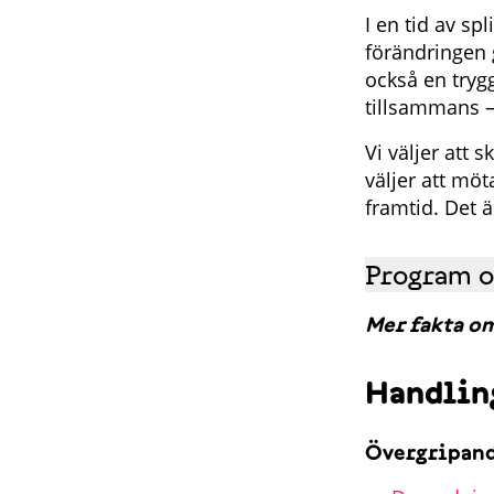
I en tid av spl
förändringen 
också en trygg
tillsammans –
Vi väljer att
väljer att mö
framtid. Det 
Program oc
Mer fakta om
Handling
Övergripan