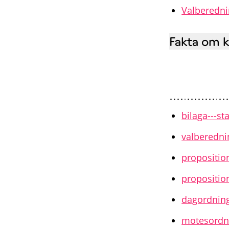
Valberedni
Fakta om 
bilaga---st
valberedni
proposition
propositio
dagordning
motesordni