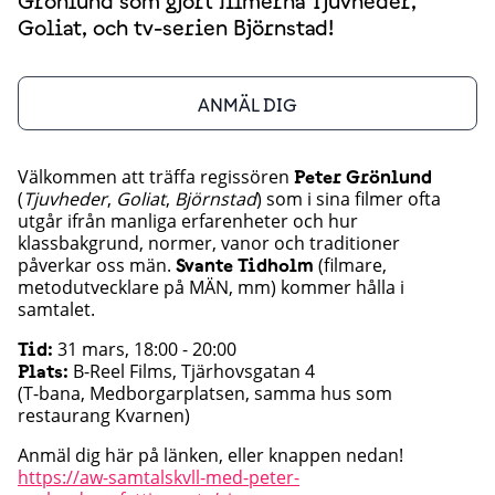
Grönlund som gjort filmerna Tjuvheder,
Goliat, och tv-serien Björnstad!
ANMÄL DIG
Välkommen att träffa regissören
Peter Grönlund
(
Tjuvheder
,
Goliat
,
Björnstad
) som i sina filmer ofta
utgår ifrån manliga erfarenheter och hur
klassbakgrund, normer, vanor och traditioner
påverkar oss män.
(filmare,
Svante Tidholm
metodutvecklare på MÄN, mm) kommer hålla i
samtalet.
31 mars, 18:00 - 20:00
Tid:
B-Reel Films, Tjärhovsgatan 4
Plats:
(T-bana, Medborgarplatsen, samma hus som
restaurang Kvarnen)
Anmäl dig här på länken, eller knappen nedan!
https://aw-samtalskvll-med-peter-