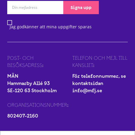
Signa upp
Jag godkänner att mina uppgifter sparas
POST- OCH
TELEFON OCH MEJL TILL
BESÖKSADRESS:
KANSLIET:
MÄN
För telefonnummer, se
Hammarby Allé 93
kontaktsidan
SE-120 63 Stockholm
info@mfj.se
ORGANISATIONSNUMMER:
802407-2160