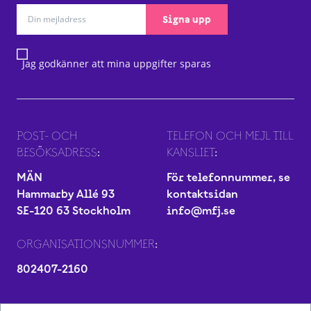
Signa upp
Jag godkänner att mina uppgifter sparas
POST- OCH
TELEFON OCH MEJL TILL
BESÖKSADRESS:
KANSLIET:
MÄN
För telefonnummer, se
Hammarby Allé 93
kontaktsidan
SE-120 63 Stockholm
info@mfj.se
ORGANISATIONSNUMMER:
802407-2160