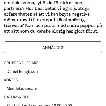
omtänksamma, lyhörda föräldrar och
partners? Hur bearbetar vi egna jobbiga
erfarenheter så att vi kan bryta negativa
mönster av till exempel känslomässig
frånvaro? Kom och prata med andra pappor på
ett sätt som du kanske aldrig har gjort förut.
ANMÄL DIG
GRUPPENS LEDARE
– Daniel Bengtsson
ADRESS
– Meddelas senare
DATUM & TID
– Start tisdag 1 september 18.00-20.00