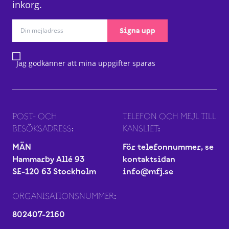
inkorg.
Signa upp
Jag godkänner att mina uppgifter sparas
POST- OCH
TELEFON OCH MEJL TILL
BESÖKSADRESS:
KANSLIET:
MÄN
För telefonnummer, se
Hammarby Allé 93
kontaktsidan
SE-120 63 Stockholm
info@mfj.se
ORGANISATIONSNUMMER:
802407-2160