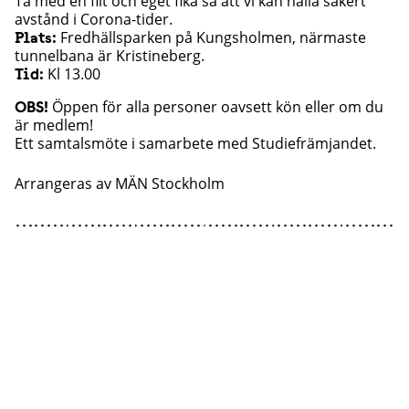
Ta med en filt och eget fika så att vi kan hålla säkert
avstånd i Corona-tider.
Fredhällsparken på Kungsholmen, närmaste
Plats:
tunnelbana är Kristineberg.
Kl 13.00
Tid:
Öppen för alla personer oavsett kön eller om du
OBS!
är medlem!
Ett samtalsmöte i samarbete med Studiefrämjandet.
Arrangeras av
MÄN Stockholm