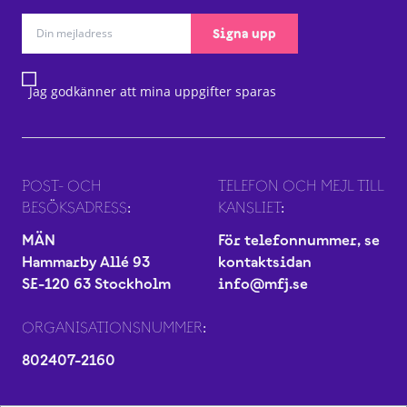
Signa upp
Jag godkänner att mina uppgifter sparas
POST- OCH
TELEFON OCH MEJL TILL
BESÖKSADRESS:
KANSLIET:
MÄN
För telefonnummer, se
Hammarby Allé 93
kontaktsidan
SE-120 63 Stockholm
info@mfj.se
ORGANISATIONSNUMMER:
802407-2160