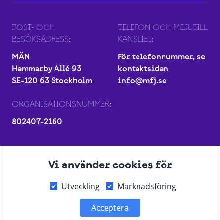
POST- OCH
TELEFON OCH MEJL TILL
BESÖKSADRESS:
KANSLIET:
MÄN
För telefonnummer, se
Hammarby Allé 93
kontaktsidan
SE-120 63 Stockholm
info@mfj.se
ORGANISATIONSNUMMER:
802407-2160
Vi använder cookies för
Utveckling
Marknadsföring
Acceptera