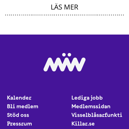
LÄS MER
Kalender
Lediga jobb
Bli medlem
Medlemssidan
Stöd oss
Visselblåsarfunktio
Pressrum
Killar.se