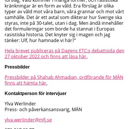
förslag. Våld kommer i många former, och rasistiska
kränkningar är en form av våld. Era förslag är olika
typer av våld mot våra barn, våra grannar och mot vårt
samhälle. Det är ett avtal som dikterar hur Sverige ska
styras, inte på 30-talet, utan i dag. Men ändå innehåller
det formuleringar som borde ha stannat i Europas
rasistiska historia. Det knyter sig i magen och jag
tänker: Ulf, hur hamnade vi här?"
Hela brevet publiceras på Dagens ETC:s debattsida den
27 oktober 2022 och finns att läsa här.
Pressbilder
Pressbilder på Shahab Ahmadian, ordförande för MÄN
finns att hämta här.
Kontaktperson för intervjuer
Ylva Werlinder
Press- och påverkansansvarig, MÄN
ylva.werlinder@mfj.se