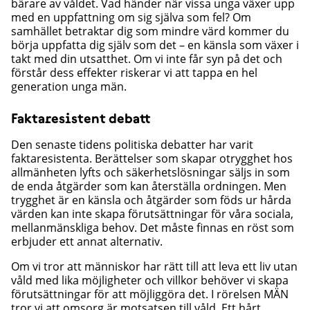
bärare av våldet. Vad händer när vissa unga växer upp
med en uppfattning om sig själva som fel? Om
samhället betraktar dig som mindre värd kommer du
börja uppfatta dig själv som det – en känsla som växer i
takt med din utsatthet. Om vi inte får syn på det och
förstår dess effekter riskerar vi att tappa en hel
generation unga män.
Faktaresistent debatt
Den senaste tidens politiska debatter har varit
faktaresistenta. Berättelser som skapar otrygghet hos
allmänheten lyfts och säkerhetslösningar säljs in som
de enda åtgärder som kan återställa ordningen. Men
trygghet är en känsla och åtgärder som föds ur hårda
värden kan inte skapa förutsättningar för våra sociala,
mellanmänskliga behov. Det måste finnas en röst som
erbjuder ett annat alternativ.
Om vi tror att människor har rätt till att leva ett liv utan
våld med lika möjligheter och villkor behöver vi skapa
förutsättningar för att möjliggöra det. I rörelsen MÄN
tror vi att omsorg är motsatsen till våld. Ett hårt