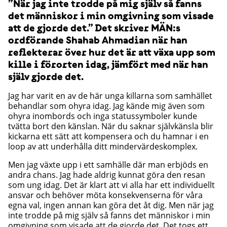
”När jag inte trodde på mig själv så fanns
det människor i min omgivning som visade
att de gjorde det.” Det skriver MÄN:s
ordförande Shahab Ahmadian när han
reflekterar över hur det är att växa upp som
kille i förorten idag, jämfört med när han
själv gjorde det.
Jag har varit en av de här unga killarna som samhället
behandlar som ohyra idag. Jag kände mig även som
ohyra inombords och inga statussymboler kunde
tvätta bort den känslan. När du saknar självkänsla blir
kickarna ett sätt att kompensera och du hamnar i en
loop av att underhålla ditt mindervärdeskomplex.
Men jag växte upp i ett samhälle där man erbjöds en
andra chans. Jag hade aldrig kunnat göra den resan
som ung idag. Det är klart att vi alla har ett individuellt
ansvar och behöver möta konsekvenserna för våra
egna val, ingen annan kan göra det åt dig. Men när jag
inte trodde på mig själv så fanns det människor i min
omgivning som visade att de gjorde det. Det togs ett