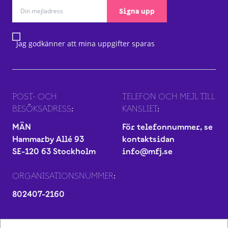
Signa upp
Jag godkänner att mina uppgifter sparas
POST- OCH
TELEFON OCH MEJL TILL
BESÖKSADRESS:
KANSLIET:
MÄN
För telefonnummer, se
Hammarby Allé 93
kontaktsidan
SE-120 63 Stockholm
info@mfj.se
ORGANISATIONSNUMMER:
802407-2160