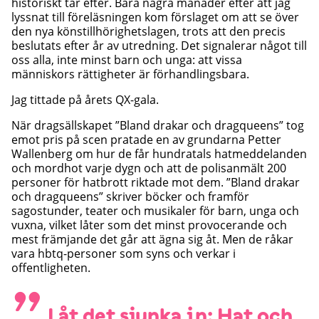
historiskt tar efter. Bara några månader efter att jag
lyssnat till föreläsningen kom förslaget om att se över
den nya könstillhörighetslagen, trots att den precis
beslutats efter år av utredning. Det signalerar något till
oss alla, inte minst barn och unga: att vissa
människors rättigheter är förhandlingsbara.
Jag tittade på årets QX-gala.
När dragsällskapet ”Bland drakar och dragqueens” tog
emot pris på scen pratade en av grundarna Petter
Wallenberg om hur de får hundratals hatmeddelanden
och mordhot varje dygn och att de polisanmält 200
personer för hatbrott riktade mot dem. ”Bland drakar
och dragqueens” skriver böcker och framför
sagostunder, teater och musikaler för barn, unga och
vuxna, vilket låter som det minst provocerande och
mest främjande det går att ägna sig åt. Men de råkar
vara hbtq-personer som syns och verkar i
offentligheten.
Låt det sjunka in: Hat och