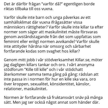
Det är därför frågan ”varför då?” egentligen borde
riktas tillbaka till oss vuxna.
Varför skulle inte barn och unga påverkas av ett
samhällsklimat där vuxna ifrågasätter vissa
människors rättigheter? Varför skulle inte killar ta efter
normer som säger att maskulinitet måste försvaras
genom avståndstagande från det som uppfattas som
feminint eller enligt normen avvikande? Varför skulle
inte attityder hårdna när omsorg och sårbarhet
fortfarande kodas som svaghet hos killar?
Genom mitt jobb i vår stödverksamhet Killar.se, möter
jag dagligen killars tankar och oro. I vårt anonyma
stödforum ”Kille till kille” och i vår stödchatt
återkommer samma tema gång på gång: rädslan att
inte passa in i normen för hur en kille ska vara, oro
över kroppen, sexualitet, könsidentitet, känslor,
relationer, maskulinitet.
Normen är fortfarande så fruktansvärt snäv på många
sätt. Men jag ser också något annat som händer där.