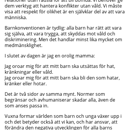
relationer utan rädsla för att bli dömda. Vi behöver ge
dem verktyg att hantera konflikter utan våld. Vi måste
visa att respekt för olikhet är en självklar del av att vara
människa.
Barnkonventionen är tydlig: alla barn har rätt att vara
sig själva, att vara trygga, att skyddas mot våld och
diskriminering. Men det handlar minst lika mycket om
medmänsklighet.
I slutet av dagen är jag en orolig mamma:
Jag oroar mig för att mitt barn ska utsättas för hat,
kränkningar eller våld.
Jag oroar mig för att mitt barn ska bli den som hatar,
kränker eller hotar.
Det är två sidor av samma mynt. Normer som
begränsar och avhumaniserar skadar alla, även de
som anses passa in.
Vuxna formar världen som barn och unga växer upp i
och det betyder också att vi kan, och har ansvar, att
förändra den negativa utvecklingen för alla barns