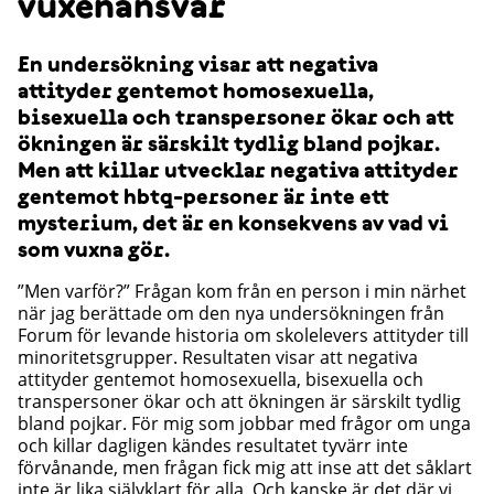
vuxenansvar
En undersökning visar att negativa
attityder gentemot homosexuella,
bisexuella och transpersoner ökar och att
ökningen är särskilt tydlig bland pojkar.
Men att killar utvecklar negativa attityder
gentemot hbtq-personer är inte ett
mysterium, det är en konsekvens av vad vi
som vuxna gör.
”Men varför?” Frågan kom från en person i min närhet
när jag berättade om den nya undersökningen från
Forum för levande historia om skolelevers attityder till
minoritetsgrupper. Resultaten visar att negativa
attityder gentemot homosexuella, bisexuella och
transpersoner ökar och att ökningen är särskilt tydlig
bland pojkar. För mig som jobbar med frågor om unga
och killar dagligen kändes resultatet tyvärr inte
förvånande, men frågan fick mig att inse att det såklart
inte är lika självklart för alla. Och kanske är det där vi