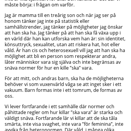
måste börja: i frågan om varför.
Jag är mamma till en treårig son och när jag ser på
honom tänker jag inte på statistik eller
samhällstrender, jag tänker på möjligheter jag önskar
att han ska ha. Jag tänker på att han ska få växa upp i
en värld där han kan utforska vem han är: sin identitet,
könsuttryck, sexualitet, utan att riskera hat, hot eller
våld. Är han cis och heterosexuell vill jag att han ska ha
möjlighet att bli en person som respekterar andra,
låter människor vara sig själva och inte begränsas av
snäva normer för hur en kille ”ska” vara.
För att mitt, och andras barn, ska ha de möjligheterna
behöver vi som vuxenvärld våga se att inget sker i ett
vakuum. Barn formas inte i ett tomrum, de formas av
oss.
Vi lever fortfarande i ett samhälle där normer och
påhittade regler om hur killar ”ska vara” är starka och
väldigt snäva. Fortfarande lär vi killar att de ska tåla
smärta, inte visa svaghet, inte vara ”för feminina”, inte
avvika från heteronormen. Där våld, i många olika