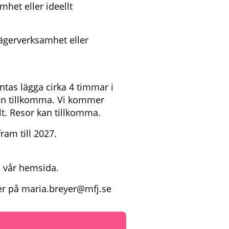
het eller ideellt
lägerverksamhet eller
tas lägga cirka 4 timmar i
an tillkomma. Vi kommer
alt. Resor kan tillkomma.
ram till 2027.
a vår hemsida.
yer på maria.breyer@mfj.se