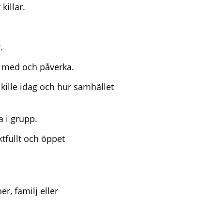
killar.
.
ra med och påverka.
 kille idag och hur samhället
a i grupp.
ektfullt och öppet
r, familj eller