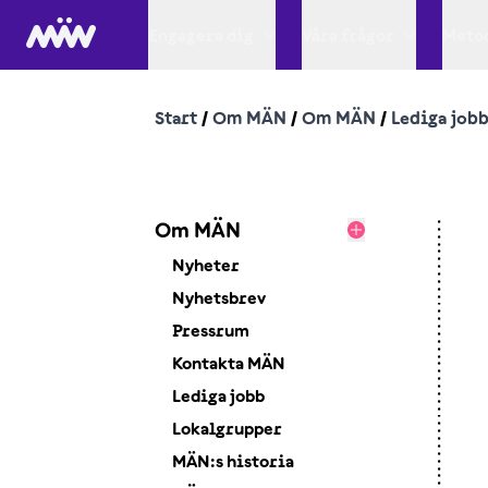
Engagera dig
Våra frågor
Metod
Start
/
Om MÄN
/
Om MÄN
/
Lediga job
Om MÄN
Nyheter
Nyhetsbrev
Pressrum
Kontakta MÄN
Lediga jobb
Lokalgrupper
MÄN:s historia