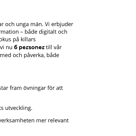
lar och unga män. Vi erbjuder
rmation – både digitalt och
okus på killars
 vi nu
6 personer
till vår
 med och påverka, både
ar fram övningar för att
ts utveckling.
verksamheten mer relevant