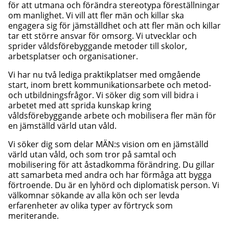
för att utmana och förändra stereotypa föreställningar
om manlighet. Vi vill att fler män och killar ska
engagera sig för jämställdhet och att fler män och killar
tar ett större ansvar för omsorg. Vi utvecklar och
sprider våldsförebyggande metoder till skolor,
arbetsplatser och organisationer.
Vi har nu två lediga praktikplatser med omgående
start, inom brett kommunikationsarbete och metod-
och utbildningsfrågor. Vi söker dig som vill bidra i
arbetet med att sprida kunskap kring
våldsförebyggande arbete och mobilisera fler män för
en jämställd värld utan våld.
Vi söker dig som delar MÄN:s vision om en jämställd
värld utan våld, och som tror på samtal och
mobilisering för att åstadkomma förändring. Du gillar
att samarbeta med andra och har förmåga att bygga
förtroende. Du är en lyhörd och diplomatisk person. Vi
välkomnar sökande av alla kön och ser levda
erfarenheter av olika typer av förtryck som
meriterande.