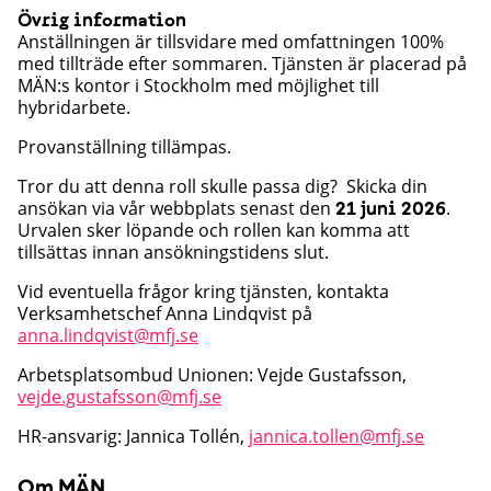
Övrig information
Anställningen är tillsvidare med omfattningen 100%
med tillträde efter sommaren. Tjänsten är placerad på
MÄN:s kontor i Stockholm med möjlighet till
hybridarbete.
Provanställning tillämpas.
Tror du att denna roll skulle passa dig? Skicka din
ansökan via vår webbplats senast den
.
21 juni 2026
Urvalen sker löpande och rollen kan komma att
tillsättas innan ansökningstidens slut.
Vid eventuella frågor kring tjänsten, kontakta
Verksamhetschef Anna Lindqvist på
anna.lindqvist@mfj.se
Arbetsplatsombud Unionen: Vejde Gustafsson,
vejde.gustafsson@mfj.se
HR-ansvarig: Jannica Tollén,
jannica.tollen@mfj.se
Om MÄN