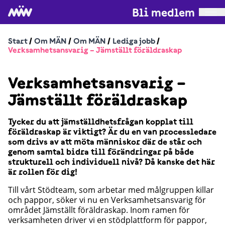
Bli medlem
Start
/
Om MÄN
/
Om MÄN
/
Lediga jobb
/
Verksamhetsansvarig – Jämställt föräldraskap
Verksamhetsansvarig –
Jämställt föräldraskap
Tycker du att jämställdhetsfrågan kopplat till
föräldraskap är viktigt? Är du en van processledare
som drivs av att möta människor där de står och
genom samtal bidra till förändringar på både
strukturell och individuell nivå? Då kanske det här
är rollen för dig!
Till vårt Stödteam, som arbetar med målgruppen killar
och pappor, söker vi nu en Verksamhetsansvarig för
området Jämställt föräldraskap. Inom ramen för
verksamheten driver vi en stödplattform för pappor,