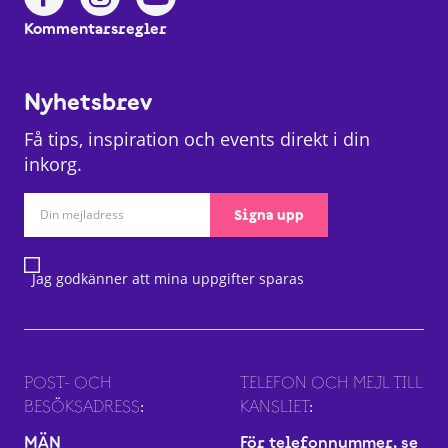
Kommentarsregler
Nyhetsbrev
Få tips, inspiration och events direkt i din
inkorg.
Signa upp
Jag godkänner att mina uppgifter sparas
POST- OCH
TELEFON OCH MEJL TILL
BESÖKSADRESS:
KANSLIET:
MÄN
För telefonnummer, se