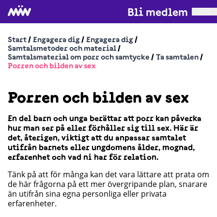
Bli medlem
Start
/
Engagera dig
/
Engagera dig
/
Samtalsmetoder och material
/
Samtalsmaterial om porr och samtycke
/
Ta samtalen
/
Porren och bilden av sex
Porren och bilden av sex
En del barn och unga berättar att porr kan påverka
hur man ser på eller förhåller sig till sex. Här är
det, återigen, viktigt att du anpassar samtalet
utifrån barnets eller ungdomens ålder, mognad,
erfarenhet och vad ni har för relation.
Tänk på att för många kan det vara lättare att prata om
de här frågorna på ett mer övergripande plan, snarare
än utifrån sina egna personliga eller privata
erfarenheter.