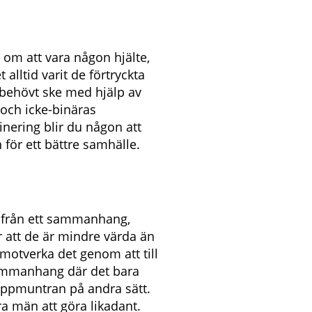
e om att vara någon hjälte,
alltid varit de förtryckta
behövt ske med hjälp av
och icke-binäras
nering blir du någon att
för ett bättre samhälle.
är från ett sammanhang,
 att de är mindre värda än
 motverka det genom att till
sammanhang där det bara
r uppmuntran på andra sätt.
ra män att göra likadant.