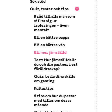
Sök stöd
Quiz, tester och tips
9 råd till alla män som
vill ta sig ur
isoleringen – även
mentalt
Bli en bättre pappa
Bli en bättre vän
Bli mer jämställd
Test: Hur jämställda är
du och din partner i ert
föräldraskap?
Quiz: Levla dina skills
om gaming
Kulturtips
5 tips om hur du pratar
med killar om deras
mående