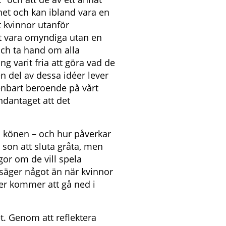
dhet och kan ibland vara en
t kvinnor utanför
att vara omyndiga utan en
ch ta hand om alla
g varit fria att göra vad de
en del av dessa idéer lever
r enbart beroende på vårt
ndantaget att det
an könen – och hur påverkar
 son att sluta gråta, men
gor om de vill spela
säger något än när kvinnor
ner kommer att gå ned i
t. Genom att reflektera