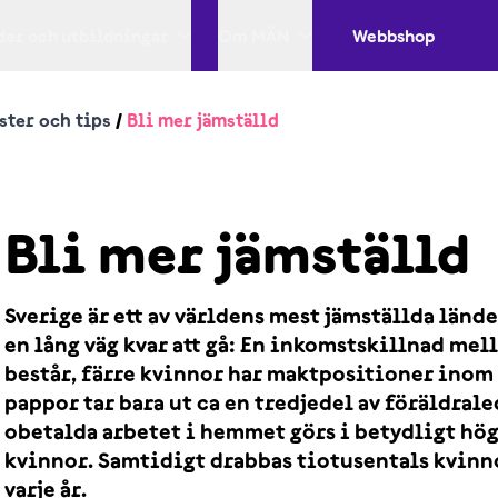
er och utbildningar
Om MÄN
Webbshop
ster och tips
/
Bli mer jämställd
Bli mer jämställd
Sverige är ett av världens mest jämställda länd
en lång väg kvar att gå: En inkomstskillnad me
består, färre kvinnor har maktpositioner inom 
pappor tar bara ut ca en tredjedel av föräldral
obetalda arbetet i hemmet görs i betydligt hög
kvinnor. Samtidigt drabbas tiotusentals kvinno
varje år.