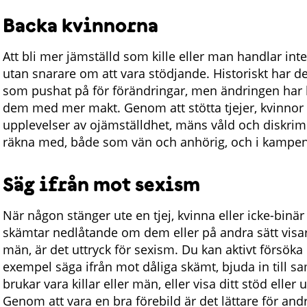
Backa kvinnorna
Att bli mer jämställd som kille eller man handlar int
utan snarare om att vara stödjande. Historiskt har det 
som pushat på för förändringar, men ändringen har 
dem med mer makt. Genom att stötta tjejer, kvinnor 
upplevelser av ojämställdhet, mäns våld och diskrimi
räkna med, både som vän och anhörig, och i kampen 
Säg ifrån mot sexism
När någon stänger ute en tjej, kvinna eller icke-bin
skämtar nedlåtande om dem eller på andra sätt visar
män, är det uttryck för sexism. Du kan aktivt försöka
exempel säga ifrån mot dåliga skämt, bjuda in till 
brukar vara killar eller män, eller visa ditt stöd elle
Genom att vara en bra förebild är det lättare för and