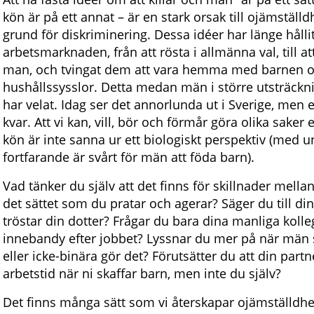
kön är på ett annat – är en stark orsak till ojämställ
grund för diskriminering. Dessa idéer har länge hålli
arbetsmarknaden, från att rösta i allmänna val, till 
man, och tvingat dem att vara hemma med barnen o
hushållssysslor. Detta medan män i större utsträcknin
har velat. Idag ser det annorlunda ut i Sverige, men 
kvar. Att vi kan, vill, bör och förmår göra olika sake
kön är inte sanna ur ett biologiskt perspektiv (med u
fortfarande är svårt för män att föda barn).
Vad tänker du själv att det finns för skillnader mell
det sättet som du pratar och agerar? Säger du till din
tröstar din dotter? Frågar du bara dina manliga kolle
innebandy efter jobbet? Lyssnar du mer på när män 
eller icke-binära gör det? Förutsätter du att din part
arbetstid när ni skaffar barn, men inte du själv?
Det finns många sätt som vi återskapar ojämställdhe