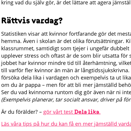
kring vad du själv gör, är det lättare att agera jämstäl
Rättvis vardag?
Statistiken visar att kvinnor fortfarande gör det mest
hemma. Även i skolan är det olika förutsättningar. Kil
klassrummet, samtidigt som tjejer i ungefär dubbelt
upplever stress och oftast är de som blir utsatta för 
jobbet har kvinnor mindre tid till återhämtning, vilke
till varför fler kvinnor än män är långtidssjukskrivna. 
försöka dela lika i vardagen och exempelvis ta ut lik
om du är pappa – men för att bli mer jämställd behöve
Ser du vad kvinnorna runtom dig gör även när ni in
(Exempelvis planerar, tar socialt ansvar, driver på för
Är du förälder? –
gör vårt test
Dela lika
.
Läs våra tips på hur du kan få en mer jämställd vard