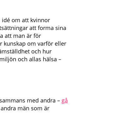
 idé om att kvinnor
tsättningar att forma sina
ga att man är för
ar kunskap om varför eller
 jämställdhet och hur
miljön och allas hälsa –
 tillsammans med andra –
gå
fa andra män som är