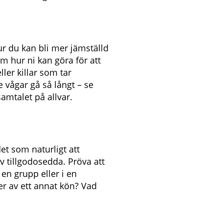
r du kan bli mer jämställd
om hur ni kan göra för att
ller killar som tar
e vågar gå så långt – se
samtalet på allvar.
det som naturligt att
v tillgodosedda. Pröva att
 en grupp eller i en
ner av ett annat kön? Vad