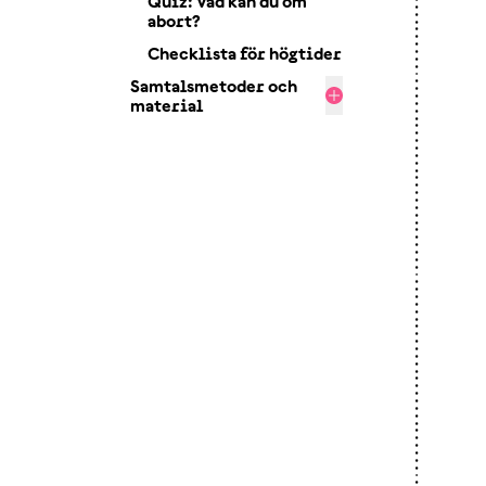
Quiz: Vad kan du om
abort?
Checklista för högtider
Samtalsmetoder och
material