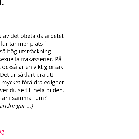
lt.
a av det obetalda arbetet
lar tar mer plats i
 så hög utsträckning
sexuella trakasserier. På
t också är en viktig orsak
Det är såklart bra att
a mycket föräldraledighet
r du se till hela bilden.
te är i samma rum?
ändringar ...)
ag.