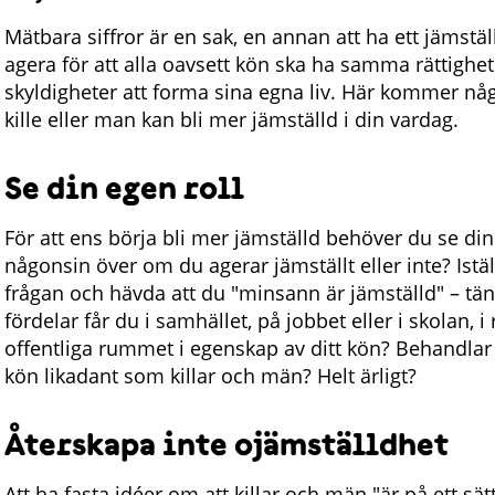
Mätbara siffror är en sak, en annan att ha ett jämstäl
agera för att alla oavsett kön ska ha samma rättighet
skyldigheter att forma sina egna liv. Här kommer n
kille eller man kan bli mer jämställd i din vardag.
Se din egen roll
För att ens börja bli mer jämställd behöver du se din
någonsin över om du agerar jämställt eller inte? Istäl
frågan och hävda att du "minsann är jämställd" – tänk
fördelar får du i samhället, på jobbet eller i skolan, i
offentliga rummet i egenskap av ditt kön? Behandla
kön likadant som killar och män? Helt ärligt?
Återskapa inte ojämställdhet
Att ha fasta idéer om att killar och män "är på ett sät