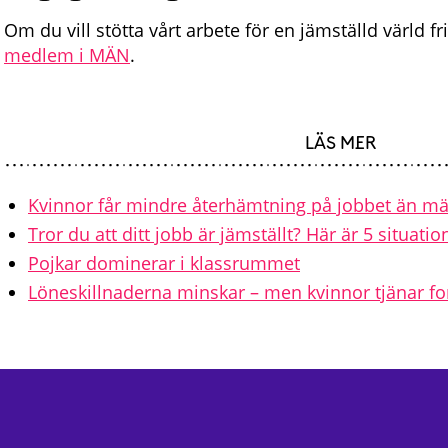
Om du vill stötta vårt arbete för en jämställd värld f
medlem i MÄN
.
LÄS MER
Kvinnor får mindre återhämtning på jobbet än m
Tror du att ditt jobb är jämställt? Här är 5 situat
Pojkar dominerar i klassrummet
Löneskillnaderna minskar – men kvinnor tjänar f