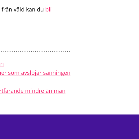
ri från våld kan du
bli
än
ioner som avslöjar sanningen
ortfarande mindre än män