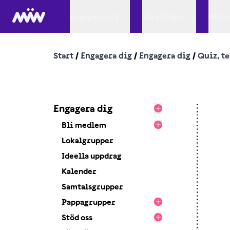
Engagera dig
Våra frågor
Metod
Start
/
Engagera dig
/
Engagera dig
/
Quiz, te
Engagera dig
Bli medlem
Lokalgrupper
Ideella uppdrag
Kalender
Samtalsgrupper
Pappagrupper
Stöd oss