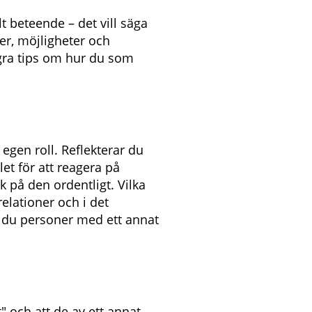
lt beteende – det vill säga
er, möjligheter och
ågra tips om hur du som
 egen roll. Reflekterar du
let för att reagera på
 på den ordentligt. Vilka
 relationer och i det
r du personer med ett annat
t" och att de av ett annat