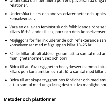
Undersöka och identifiera porrens påverkan på unga ki
relationer.
Undersöka tjejers och andras erfarenheter och upplev
konsekvenser.
Vara en del av en feministisk och folkbildande rörels
killars förhållande till sex, porr och dess konsekvenser
Möjliggöra för fler inkluderande och reflekterande sa
konsekvenser med målgruppen killar 13–25 år.
Få fler killar att bli aktörer genom att ta samtal med a
manlighetsnormer, sex och porr.
Bidra till att öka tryggheten hos yrkesverksamma i a
killars porrkonsumtion och att föra samtal med killar 
Bidra till att skapa trygghet hos föräldrar och medl
att ta samtal med unga kring destruktiva manlighetsnor
Metoder och plattformar