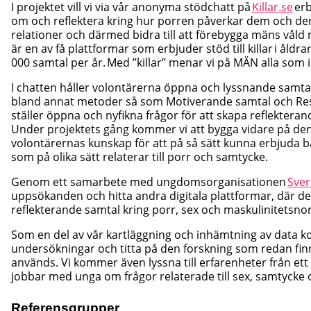
I projektet vill vi via vår anonyma stödchatt på
Killar.se
erb
om och reflektera kring hur porren påverkar dem och de
relationer och därmed bidra till att förebygga mäns våld
är en av få plattformar som erbjuder stöd till killar i åldra
000 samtal per år. Med ”killar” menar vi på MÄN alla som id
I chatten håller volontärerna öppna och lyssnande samta
bland annat metoder så som Motiverande samtal och Res
ställer öppna och nyfikna frågor för att skapa reflektera
Under projektets gång kommer vi att bygga vidare på d
volontärernas kunskap för att på så sätt kunna erbjuda bä
som på olika sätt relaterar till porr och samtycke.
Genom ett samarbete med ungdomsorganisationen
Sver
uppsökanden och hitta andra digitala plattformar, där det
reflekterande samtal kring porr, sex och maskulinitetsno
Som en del av vår kartläggning och inhämtning av data
undersökningar och titta på den forskning som redan f
används. Vi kommer även lyssna till erfarenheter från ett
jobbar med unga om frågor relaterade till sex, samtycke 
Referensgrupper