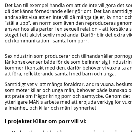
Det kan till exempel handla om att de inte vill göra det so
då det känns förnedrande eller gör ont. Det kan samtidigt
andra sätt visa att en inte vill då många tjejer, kvinnor oc
”ställa upp”, en norm som även den reproduceras genom p
ansvar hos alla parter i en sexuell relation – att försäkra
steget i ett aktivt sexliv med anda. Därför blir det extra 
och kommunikation i samtal om porr.
Sexindustrin som producerar och tillhandahåller pornogr
får konsekvenser både för de som befinner sig i industri
kommer i kontakt med den, därför behöver vi vuxna ta ansvar
att föra, reflekterande samtal med barn och unga.
Samtidigt vet vi att många föräldrar, andra vuxna, beslut
som möter killar och unga män, behöver både kunskap och
att prata om frågor kring porr och samtycke. Genom det h
ytterligare MÄN:s arbete med att erbjuda verktyg för vu
allmänhet, och killar och män i synnerhet.
I projektet Killar om porr vill vi: