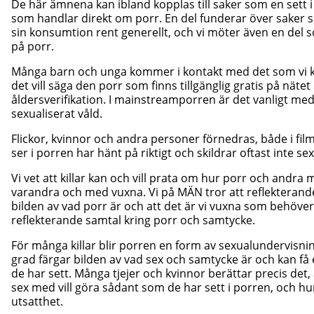
De här ämnena kan ibland kopplas till saker som en sett i
som handlar direkt om porr. En del funderar över saker s
sin konsumtion rent generellt, och vi möter även en del som 
på porr.
Många barn och unga kommer i kontakt med det som vi k
det vill säga den porr som finns tillgänglig gratis på nät
åldersverifikation. I mainstreamporren är det vanligt med 
sexualiserat våld.
Flickor, kvinnor och andra personer förnedras, både i film
ser i porren har hänt på riktigt och skildrar oftast inte s
Vi vet att killar kan och vill prata om hur porr och andr
varandra och med vuxna. Vi på MÄN tror att reflekteran
bilden av vad porr är och att det är vi vuxna som behöver
reflekterande samtal kring porr och samtycke.
För många killar blir porren en form av sexualundervisning
grad färgar bilden av vad sex och samtycke är och kan få e
de har sett. Många tjejer och kvinnor berättar precis det,
sex med vill göra sådant som de har sett i porren, och h
utsatthet.