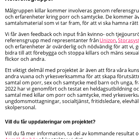
Målgruppen killar kommer involveras genom referensgrupp
och erfarenheter kring porr och samtycke. De kommer äve
samtalsmaterial som vi tar fram, för att vi ska hamna rätt i 
Vi får även feedback och input från kvinno- och tjejjour
referensgrupp med representanter från
Unizon
,
Storasys
och erfarenheter är ovärderlig och nödvändig för att vi, 
bidra till att förebygga och stoppa killars och mäns sexua
flickor och andra.
Ett viktigt delmål med projektet är även att föra våra kun
andra vuxna och yrkesverksamma för att skapa förutsättni
samtal om porr, sex och samtycke med barn och unga, fra
2022 har vi genomfört och testat en heldagsutbildning 
samtal med killar om porr och samtycke, med yrkesverk
ungdomsmottagningar, socialtjänst, fritidsledare, elevh
skolpersonal.
Vill du får uppdateringar om projektet?
Vill du få mer information, ta del av kommande resultat 