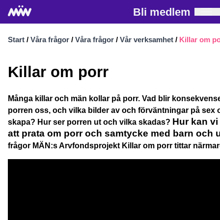
Bli medlem
Start
/
Våra frågor
/
Våra frågor
/
Vår verksamhet
/
Killar om p
Killar om porr
Många killar och män kollar på porr. Vad blir konsekvens
porren oss, och vilka bilder av och förväntningar på sex
Hur kan vi 
skapa? Hur ser porren ut och vilka skadas?
att prata om porr och samtycke med barn och 
frågor MÄN:s Arvfondsprojekt Killar om porr tittar närma