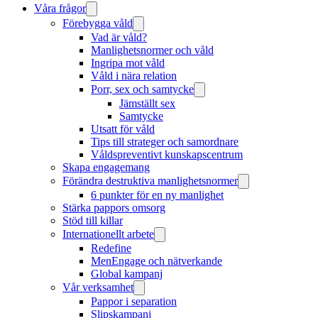
Våra frågor
Förebygga våld
Vad är våld?
Manlighetsnormer och våld
Ingripa mot våld
Våld i nära relation
Porr, sex och samtycke
Jämställt sex
Samtycke
Utsatt för våld
Tips till strateger och samordnare
Våldspreventivt kunskapscentrum
Skapa engagemang
Förändra destruktiva manlighetsnormer
6 punkter för en ny manlighet
Stärka pappors omsorg
Stöd till killar
Internationellt arbete
Redefine
MenEngage och nätverkande
Global kampanj
Vår verksamhet
Pappor i separation
Slipskampanj