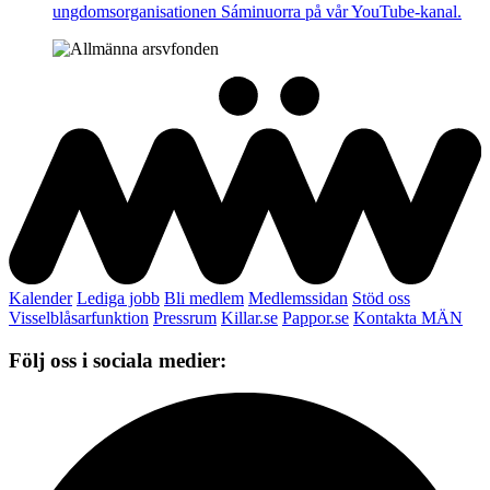
ungdomsorganisationen Sáminuorra på vår YouTube-kanal.
Kalender
Lediga jobb
Bli medlem
Medlemssidan
Stöd oss
Visselblåsarfunktion
Pressrum
Killar.se
Pappor.se
Kontakta MÄN
Följ oss i sociala medier: