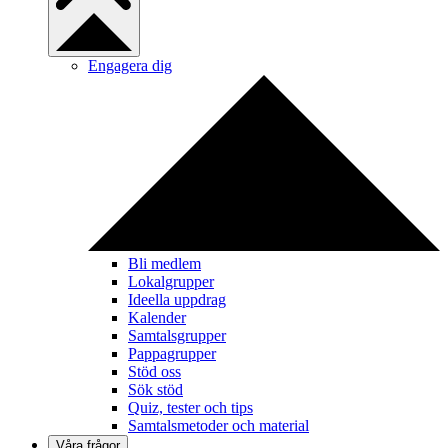
Engagera dig
Bli medlem
Lokalgrupper
Ideella uppdrag
Kalender
Samtalsgrupper
Pappagrupper
Stöd oss
Sök stöd
Quiz, tester och tips
Samtalsmetoder och material
Våra frågor