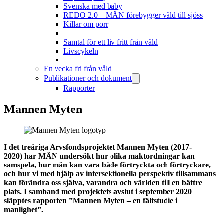
Svenska med baby
REDO 2.0 – MÄN förebygger våld till sjöss
Killar om porr
Samtal för ett liv fritt från våld
Livscykeln
En vecka fri från våld
Publikationer och dokument
Rapporter
Mannen Myten
I det treåriga Arvsfondsprojektet Mannen Myten (2017-
2020) har MÄN undersökt hur olika maktordningar kan
samspela, hur män kan vara både förtryckta och förtryckare,
och hur vi med hjälp av intersektionella perspektiv tillsammans
kan förändra oss själva, varandra och världen till en bättre
plats. I samband med projektets avslut i september 2020
släpptes rapporten ”Mannen Myten – en fältstudie i
manlighet”.