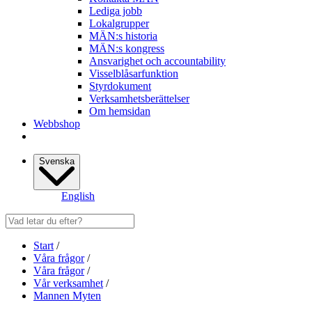
Lediga jobb
Lokalgrupper
MÄN:s historia
MÄN:s kongress
Ansvarighet och accountability
Visselblåsarfunktion
Styrdokument
Verksamhetsberättelser
Om hemsidan
Webbshop
Svenska
English
Start
/
Våra frågor
/
Våra frågor
/
Vår verksamhet
/
Mannen Myten