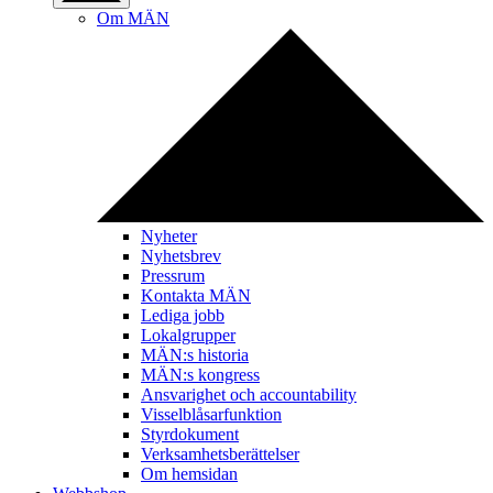
Om MÄN
Nyheter
Nyhetsbrev
Pressrum
Kontakta MÄN
Lediga jobb
Lokalgrupper
MÄN:s historia
MÄN:s kongress
Ansvarighet och accountability
Visselblåsarfunktion
Styrdokument
Verksamhetsberättelser
Om hemsidan