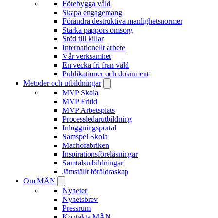
Förebygga våld
Skapa engagemang
Förändra destruktiva manlighetsnormer
Stärka pappors omsorg
Stöd till killar
Internationellt arbete
Vår verksamhet
En vecka fri från våld
Publikationer och dokument
Metoder och utbildningar
MVP Skola
MVP Fritid
MVP Arbetsplats
Processledarutbildning
Inloggningsportal
Samspel Skola
Machofabriken
Inspirationsföreläsningar
Samtalsutbildningar
Jämställt föräldraskap
Om MÄN
Nyheter
Nyhetsbrev
Pressrum
Kontakta MÄN