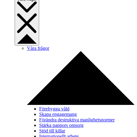
Våra frågor
Förebygga våld
Skapa engagemang
Förändra destruktiva manlighetsnormer
Stärka pappors omsorg
Stöd till killar
Internationellt arbete